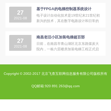
着不同的理解，...
基于FPGA的电梯控制器系统设计
27
电子设计自动化技术是19世纪末21世纪初
2021-08
新兴的技术，其在数字电路设计和日常的
控制系统中已经体现了强大的功能和优
势。随着EDA技术的高...
南昌老旧小区加装电梯超百部
27
日前，在南昌市青山湖区北京东路煤炭大
2021-08
院内，一栋六层楼房加装电梯工程正式启
动，围观的居民们想到即将不需要再忍受
爬楼梯之苦，脸...
Copyright © 2002-2017 北京飞查互联网信息服务有限公司版权所有
QQ邮箱:920 891 263@qq.com