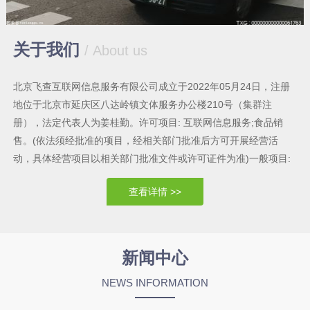
关于我们
/ About us
北京飞查互联网信息服务有限公司成立于2022年05月24日，注册
地位于北京市延庆区八达岭镇文体服务办公楼210号（集群注
册），法定代表人为姜桂勤。许可项目: 互联网信息服务;食品销
售。(依法须经批准的项目，经相关部门批准后方可开展经营活
动，具体经营项目以相关部门批准文件或许可证件为准)一般项目:
技术服务、技术开发、技术咨询、技术交流、技术转让、技术推广;
查看详情 >>
软件开发:软件外包服务;网络技术服务:网络与信息安全软件开发平
面设计:广告制作:广告发布:广告设计、代理;组织文化艺术交流活
动:企业形象策划:市场营销策划:摄影扩印服务:摄像及视频制作服
务:企业管理:企业管理咨询。(除 依法须经批准的项目外，凭营业执
新闻中心
照依法自主开展经营活动) (不得从事国家和本市产业政策禁止和限
NEWS INFORMATION
制类项目的经营活动。)；